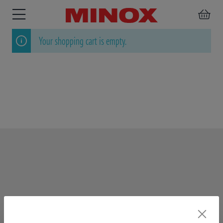
Your shopping cart is empty.
BINOCULARS
SPOTTING
ACCESSORIES
SCOPE