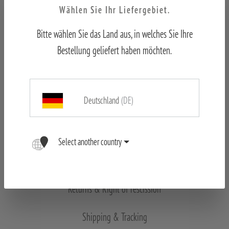
Wählen Sie Ihr Liefergebiet.
Bitte wählen Sie das Land aus, in welches Sie Ihre
OUTDOOR Newsletter
Bestellung geliefert haben möchten.
Legal notice
Deutschland
(DE)
Declaration of conformity
Data Protection
Select another country
Career
Returns & Right of rescission
Shipping & Tracking