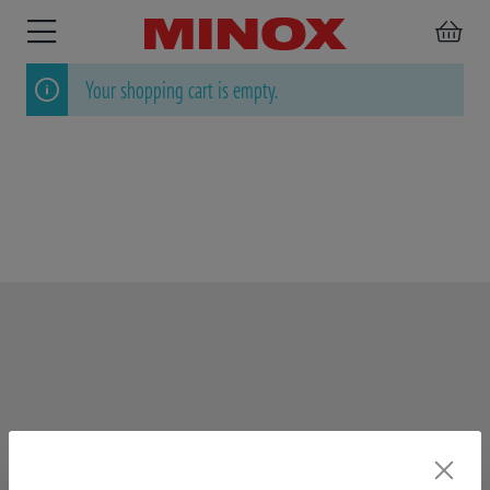
Your shopping cart is empty.
BINOCULARS
SPOTTING
ACCESSORIES
SCOPE