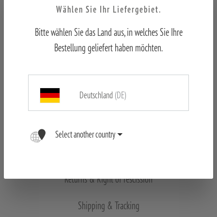
Wählen Sie Ihr Liefergebiet.
Bitte wählen Sie das Land aus, in welches Sie Ihre
OUTDOOR Newsletter
Bestellung geliefert haben möchten.
Legal notice
Deutschland
(DE)
Declaration of conformity
Data Protection
Select another country
Career
Returns & Right of rescission
Shipping & Tracking